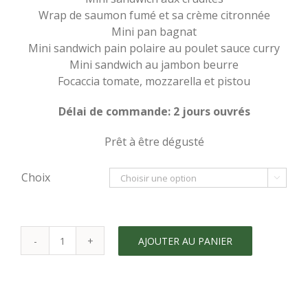
Wrap de saumon fumé et sa crème citronnée
Mini pan bagnat
Mini sandwich pain polaire au poulet sauce curry
Mini sandwich au jambon beurre
Focaccia tomate, mozzarella et pistou
Délai de commande: 2 jours ouvrés
Prêt à être dégusté
Choix

AJOUTER AU PANIER
quantité
de
Pause
Sandwich