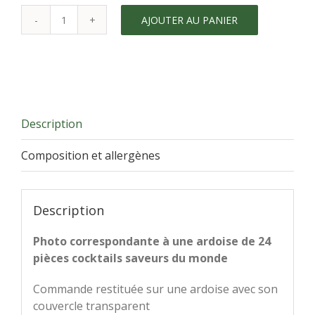
AJOUTER AU PANIER
quantité
de
Plateau
cocktail
saveurs
du
Description
monde
Composition et allergènes
Description
Photo correspondante à une ardoise de 24
pièces cocktails saveurs du monde
Commande restituée sur une ardoise avec son
couvercle transparent