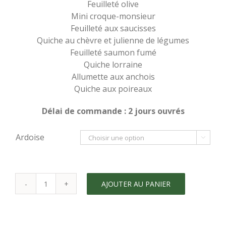
Feuilleté olive
Mini croque-monsieur
Feuilleté aux saucisses
Quiche au chèvre et julienne de légumes
Feuilleté saumon fumé
Quiche lorraine
Allumette aux anchois
Quiche aux poireaux
Délai de commande : 2 jours ouvrés
Ardoise

AJOUTER AU PANIER
quantité
de
Plateau
cocktail