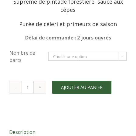
Suprême de pintade forestière, sauce aux
cèpes
Purée de céleri et primeurs de saison
Délai de commande : 2 jours ouvrés
Nombre de

parts
AJOUTER AU PANIER
quantité
de
Supreme
de
pintade
forestière
Description