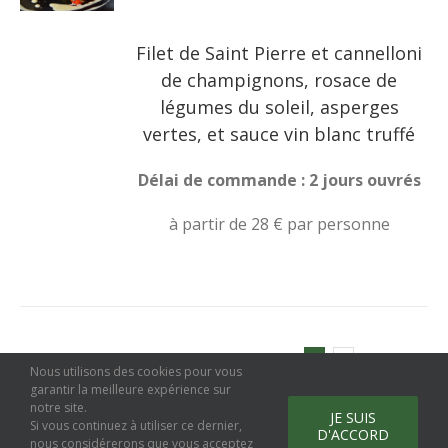
Filet de Saint Pierre et cannelloni
de champignons, rosace de
légumes du soleil, asperges
vertes, et sauce vin blanc truffé
Délai de commande : 2 jours ouvrés
à partir de 28 € par personne
1
2
Suivant
Nous utilisons des cookies pour vous
garantir la meilleure expérience sur
notre site.
JE SUIS
Si vous continuez à utiliser ce dernier,
D'ACCORD
Copyright
2026 - Tous droits réservés Jérôme Ravel
Mentions
nous considérerons que vous acceptez